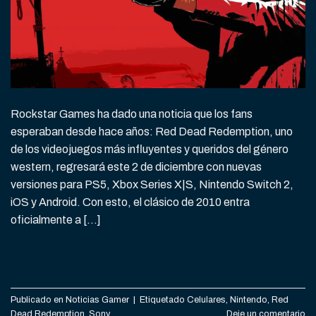
Rockstar Games ha dado una noticia que los fans
esperaban desde hace años: Red Dead Redemption, uno
de los videojuegos más influyentes y queridos del género
western, regresará este 2 de diciembre con nuevas
versiones para PS5, Xbox Series X|S, Nintendo Switch 2,
iOS y Android. Con esto, el clásico de 2010 entra
oficialmente a […]
CONTINUAR LEYENDO
→
Publicado en
Noticias Gamer
|
Etiquetado
Celulares
,
Nintendo
,
Red
Dead Redemption
,
Sony
Deje un comentario