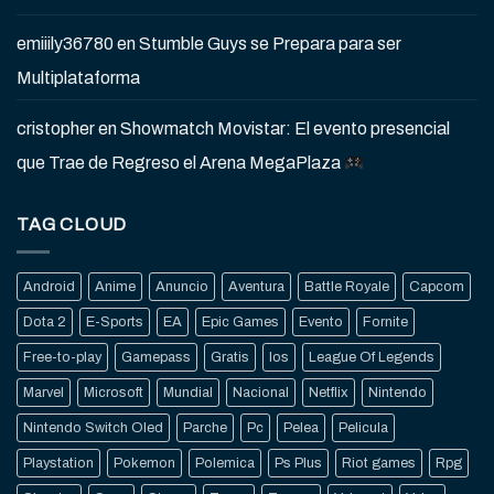
emiiily36780
en
Stumble Guys se Prepara para ser
Multiplataforma
cristopher
en
Showmatch Movistar: El evento presencial
que Trae de Regreso el Arena MegaPlaza
TAG CLOUD
Android
Anime
Anuncio
Aventura
Battle Royale
Capcom
Dota 2
E-Sports
EA
Epic Games
Evento
Fornite
Free-to-play
Gamepass
Gratis
Ios
League Of Legends
Marvel
Microsoft
Mundial
Nacional
Netflix
Nintendo
Nintendo Switch Oled
Parche
Pc
Pelea
Pelicula
Playstation
Pokemon
Polemica
Ps Plus
Riot games
Rpg