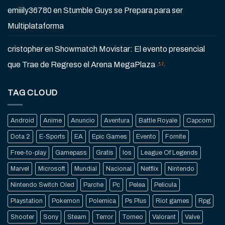
emiiily36780
en
Stumble Guys se Prepara para ser
Multiplataforma
cristopher
en
Showmatch Movistar: El evento presencial
que Trae de Regreso el Arena MegaPlaza
TAG CLOUD
Android
Anime
Anuncio
Aventura
Battle Royale
Capcom
Dota 2
E-Sports
EA
Epic Games
Evento
Fornite
Free-to-play
Gamepass
Gratis
Ios
League Of Legends
Marvel
Microsoft
Mundial
Nacional
Netflix
Nintendo
Nintendo Switch Oled
Parche
Pc
Pelea
Pelicula
Playstation
Pokemon
Polemica
Ps Plus
Riot games
Rpg
Shooter
Sony
Steam
Terror
Torneo
Valorant
Valve