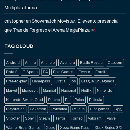
Multiplataforma
cristopher
en
Showmatch Movistar: El evento presencial
que Trae de Regreso el Arena MegaPlaza
TAG CLOUD
Android
Anime
Anuncio
Aventura
Battle Royale
Capcom
Dota 2
E-Sports
EA
Epic Games
Evento
Fornite
Free-to-play
Gamepass
Gratis
Ios
League Of Legends
Marvel
Microsoft
Mundial
Nacional
Netflix
Nintendo
Nintendo Switch Oled
Parche
Pc
Pelea
Pelicula
Playstation
Pokemon
Polemica
Ps Plus
Riot games
Rpg
Shooter
Sony
Steam
Terror
Torneo
Valorant
Valve
Warner Bros. Games
Xbox
Xbox Game Pass
Xbox Series S/X