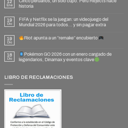
Cinco peruanos, un solo cupo: Peru Rejects hace
12
Ene
historia
FIFA y Netflix se la juegan: un videojuego del
19
Dic
Mundial 2026 para todos… y sin pagar extra
Riot apunta a un “remake” encubierto
19
Dic
Pokémon GO 2026 con un enero cargado de
18
Dic
legendarios, Dinamax y eventos clave
LIBRO DE RECLAMACIONES