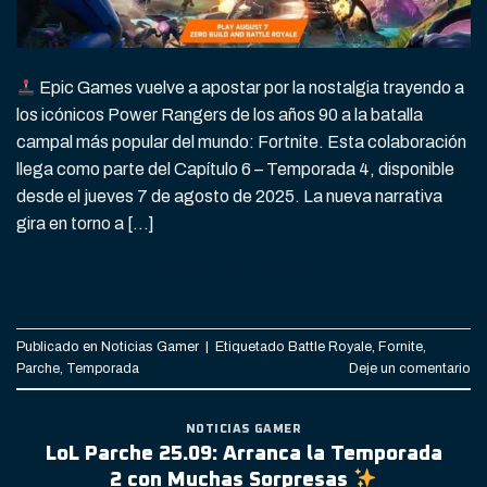
Epic Games vuelve a apostar por la nostalgia trayendo a
los icónicos Power Rangers de los años 90 a la batalla
campal más popular del mundo: Fortnite. Esta colaboración
llega como parte del Capítulo 6 – Temporada 4, disponible
desde el jueves 7 de agosto de 2025. La nueva narrativa
gira en torno a […]
CONTINUAR LEYENDO
→
Publicado en
Noticias Gamer
|
Etiquetado
Battle Royale
,
Fornite
,
Parche
,
Temporada
Deje un comentario
NOTICIAS GAMER
LoL Parche 25.09: Arranca la Temporada
2 con Muchas Sorpresas