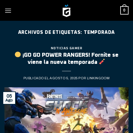
Skip
0
to
content
ARCHIVOS DE ETIQUETAS:
TEMPORADA
NOTICIAS GAMER
¡GO GO POWER RANGERS! Fornite se
viene la nueva temporada
PUBLICADO EL
AGOSTO 5, 2025
POR
LINKINGDOM
05
Ago