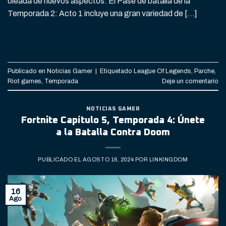
oleada de nuevos aspectos. El Pase de batalla de la
Temporada 2: Acto 1 incluye una gran variedad de […]
CONTINUAR LEYENDO
→
Publicado en
Noticias Gamer
|
Etiquetado
League Of Legends
,
Parche
,
Riot games
,
Temporada
Deje un comentario
NOTICIAS GAMER
Fortnite Capítulo 5, Temporada 4: Únete
a la Batalla Contra Doom
PUBLICADO EL
AGOSTO 16, 2024
POR
LINKINGDOM
16
Ago