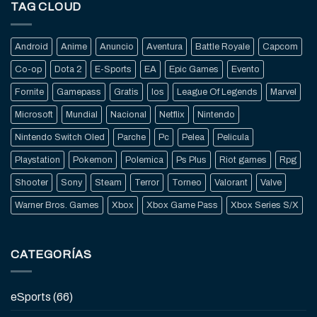
TAG CLOUD
Android
Anime
Anuncio
Aventura
Battle Royale
Capcom
Co-op
Dota 2
E-Sports
EA
Epic Games
Evento
Fornite
Gamepass
Gratis
Ios
League Of Legends
Marvel
Microsoft
Mundial
Nacional
Netflix
Nintendo
Nintendo Switch Oled
Parche
Pc
Pelea
Pelicula
Playstation
Pokemon
Polemica
Ps Plus
Riot games
Rpg
Shooter
Sony
Steam
Terror
Torneo
Valorant
Valve
Warner Bros. Games
Xbox
Xbox Game Pass
Xbox Series S/X
CATEGORÍAS
eSports
(66)