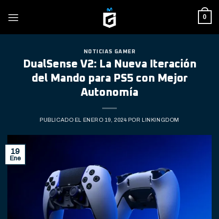
Skip
0
to
content
NOTICIAS GAMER
DualSense V2: La Nueva Iteración
del Mando para PS5 con Mejor
Autonomía
PUBLICADO EL
ENERO 19, 2024
POR
LINKINGDOM
19
Ene