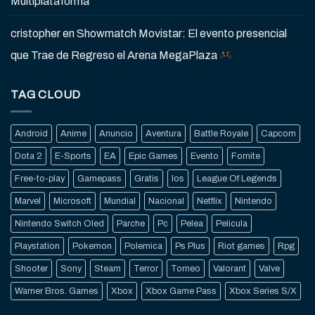
Multiplataforma
cristopher
en
Showmatch Movistar: El evento presencial
que Trae de Regreso el Arena MegaPlaza
TAG CLOUD
Android
Anime
Anuncio
Aventura
Battle Royale
Capcom
Dota 2
E-Sports
EA
Epic Games
Evento
Fornite
Free-to-play
Gamepass
Gratis
Ios
League Of Legends
Marvel
Microsoft
Mundial
Nacional
Netflix
Nintendo
Nintendo Switch Oled
Parche
Pc
Pelea
Pelicula
Playstation
Pokemon
Polemica
Ps Plus
Riot games
Rpg
Shooter
Sony
Steam
Terror
Torneo
Valorant
Valve
Warner Bros. Games
Xbox
Xbox Game Pass
Xbox Series S/X