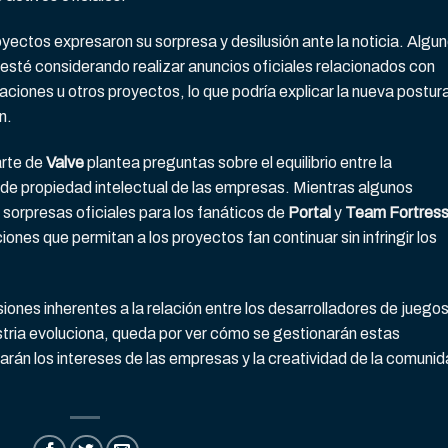
yectos expresaron su sorpresa y desilusión ante la noticia. Algu
esté considerando realizar anuncios oficiales relacionados con
ciones u otros proyectos, lo que podría explicar la nueva postur
n.
arte de
Valve
plantea preguntas sobre el equilibrio entre la
 de propiedad intelectual de las empresas. Mientras algunos
sorpresas oficiales para los fanáticos de
Portal
y
Team Fortress
iones que permitan a los proyectos fan continuar sin infringir los
siones inherentes a la relación entre los desarrolladores de juegos
stria evoluciona, queda por ver cómo se gestionarán estas
rarán los intereses de las empresas y la creatividad de la comuni