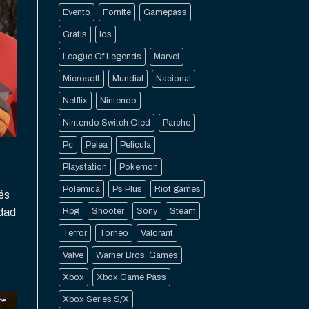
Evento
Fornite
Gamepass
Gratis
Ios
League Of Legends
Marvel
Microsoft
Mundial
Nacional
Netflix
Nintendo
Nintendo Switch Oled
Parche
Pc
Pelea
Pelicula
Playstation
Pokemon
Polemica
Ps Plus
Riot games
rés
idad
Rpg
Shooter
Sony
Steam
Terror
Torneo
Valorant
Valve
Warner Bros. Games
Xbox
Xbox Game Pass
Xbox Series S/X