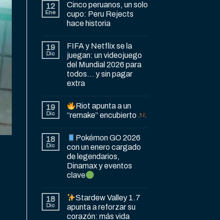
Cinco peruanos, un solo
12
Ene
cupo: Peru Rejects
hace historia
FIFA y Netflix se la
19
Dic
juegan: un videojuego
del Mundial 2026 para
todos… y sin pagar
extra
Riot apunta a un
19
Dic
“remake” encubierto
Pokémon GO 2026
18
Dic
con un enero cargado
de legendarios,
Dinamax y eventos
clave
Stardew Valley 1.7
18
Dic
apunta a reforzar su
corazón: más vida