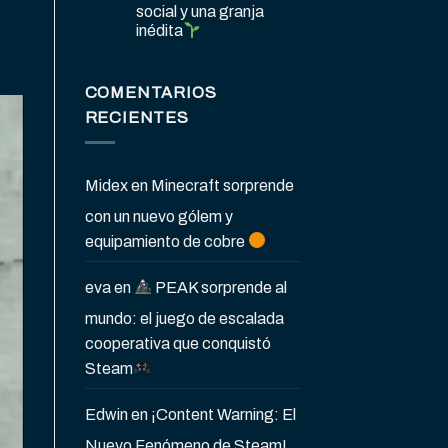
social y una granja
inédita
COMENTARIOS
RECIENTES
Midex
en
Minecraft sorprende
con un nuevo gólem y
equipamiento de cobre
eva
en
PEAK sorprende al
mundo: el juego de escalada
cooperativa que conquistó
Steam
Edwin
en
¡Content Warning: El
Nuevo Fenómeno de Steam!