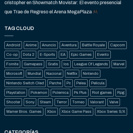
cristopher
en
Showmatch Movistar: El evento presencial
que Trae de Regreso el Arena MegaPlaza
TAG CLOUD
Android
Anime
Anuncio
Aventura
Battle Royale
Capcom
Co-op
Dota 2
E-Sports
EA
Epic Games
Evento
Fornite
Gamepass
Gratis
Ios
League Of Legends
Marvel
Microsoft
Mundial
Nacional
Netflix
Nintendo
Nintendo Switch Oled
Parche
Pc
Pelea
Pelicula
Playstation
Pokemon
Polemica
Ps Plus
Riot games
Rpg
Shooter
Sony
Steam
Terror
Torneo
Valorant
Valve
Warner Bros. Games
Xbox
Xbox Game Pass
Xbox Series S/X
CATEGORÍAS