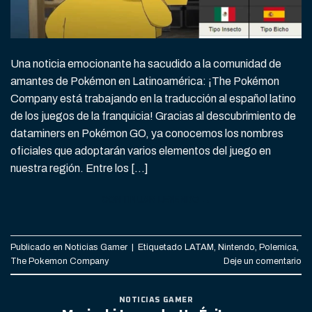
Una noticia emocionante ha sacudido a la comunidad de
amantes de Pokémon en Latinoamérica: ¡The Pokémon
Company está trabajando en la traducción al español latino
de los juegos de la franquicia! Gracias al descubrimiento de
dataminers en Pokémon GO, ya conocemos los nombres
oficiales que adoptarán varios elementos del juego en
nuestra región. Entre los […]
CONTINUAR LEYENDO
→
Publicado en
Noticias Gamer
|
Etiquetado
LATAM
,
Nintendo
,
Polemica
,
The Pokemon Company
Deje un comentario
NOTICIAS GAMER