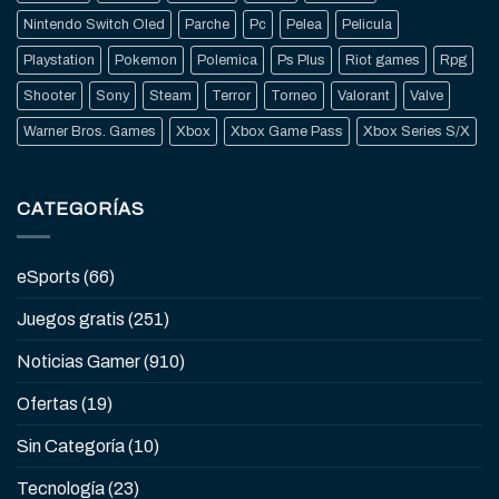
Nintendo Switch Oled
Parche
Pc
Pelea
Pelicula
Playstation
Pokemon
Polemica
Ps Plus
Riot games
Rpg
Shooter
Sony
Steam
Terror
Torneo
Valorant
Valve
Warner Bros. Games
Xbox
Xbox Game Pass
Xbox Series S/X
CATEGORÍAS
eSports
(66)
Juegos gratis
(251)
Noticias Gamer
(910)
Ofertas
(19)
Sin Categoría
(10)
Tecnología
(23)