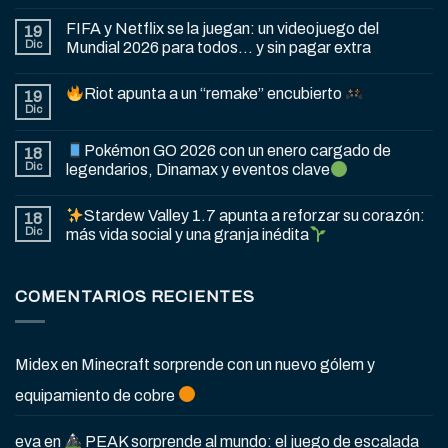
FIFA y Netflix se la juegan: un videojuego del
19
Dic
Mundial 2026 para todos… y sin pagar extra
Riot apunta a un “remake” encubierto
19
Dic
Pokémon GO 2026 con un enero cargado de
18
Dic
legendarios, Dinamax y eventos clave
Stardew Valley 1.7 apunta a reforzar su corazón:
18
Dic
más vida social y una granja inédita
COMENTARIOS RECIENTES
Midex
en
Minecraft sorprende con un nuevo gólem y
equipamiento de cobre
eva
en
PEAK sorprende al mundo: el juego de escalada