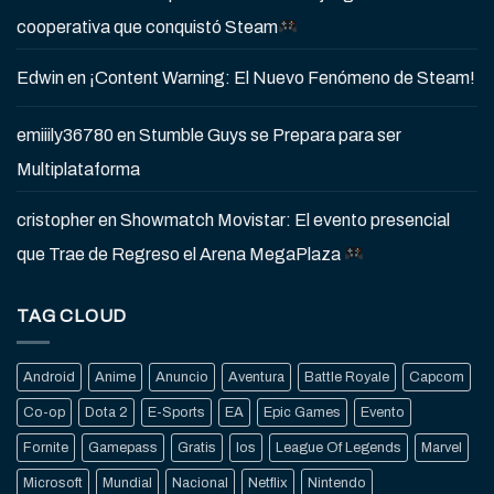
cooperativa que conquistó Steam
Edwin
en
¡Content Warning: El Nuevo Fenómeno de Steam!
emiiily36780
en
Stumble Guys se Prepara para ser
Multiplataforma
cristopher
en
Showmatch Movistar: El evento presencial
que Trae de Regreso el Arena MegaPlaza
TAG CLOUD
Android
Anime
Anuncio
Aventura
Battle Royale
Capcom
Co-op
Dota 2
E-Sports
EA
Epic Games
Evento
Fornite
Gamepass
Gratis
Ios
League Of Legends
Marvel
Microsoft
Mundial
Nacional
Netflix
Nintendo