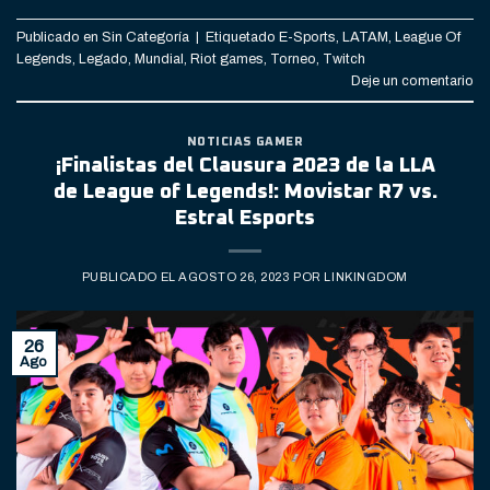
Publicado en
Sin Categoría
|
Etiquetado
E-Sports
,
LATAM
,
League Of
Legends
,
Legado
,
Mundial
,
Riot games
,
Torneo
,
Twitch
Deje un comentario
NOTICIAS GAMER
¡Finalistas del Clausura 2023 de la LLA
de League of Legends!: Movistar R7 vs.
Estral Esports
PUBLICADO EL
AGOSTO 26, 2023
POR
LINKINGDOM
26
Ago