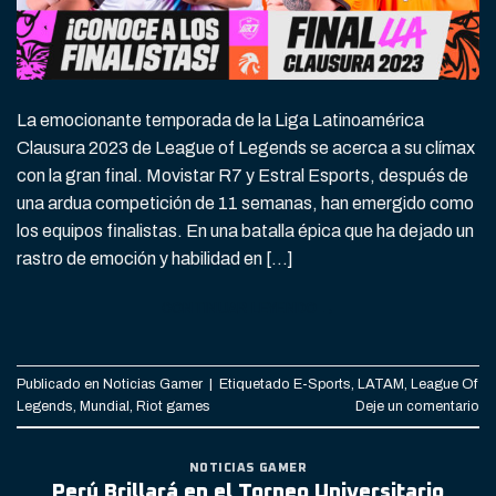
La emocionante temporada de la Liga Latinoamérica
Clausura 2023 de League of Legends se acerca a su clímax
con la gran final. Movistar R7 y Estral Esports, después de
una ardua competición de 11 semanas, han emergido como
los equipos finalistas. En una batalla épica que ha dejado un
rastro de emoción y habilidad en […]
CONTINUAR LEYENDO
→
Publicado en
Noticias Gamer
|
Etiquetado
E-Sports
,
LATAM
,
League Of
Legends
,
Mundial
,
Riot games
Deje un comentario
NOTICIAS GAMER
Perú Brillará en el Torneo Universitario