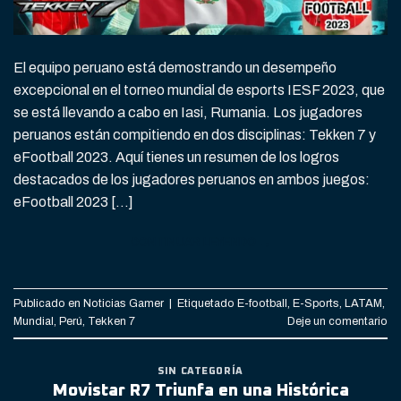
El equipo peruano está demostrando un desempeño
excepcional en el torneo mundial de esports IESF 2023, que
se está llevando a cabo en Iasi, Rumania. Los jugadores
peruanos están compitiendo en dos disciplinas: Tekken 7 y
eFootball 2023. Aquí tienes un resumen de los logros
destacados de los jugadores peruanos en ambos juegos:
eFootball 2023 […]
CONTINUAR LEYENDO
→
Publicado en
Noticias Gamer
|
Etiquetado
E-football
,
E-Sports
,
LATAM
,
Mundial
,
Perú
,
Tekken 7
Deje un comentario
SIN CATEGORÍA
Movistar R7 Triunfa en una Histórica