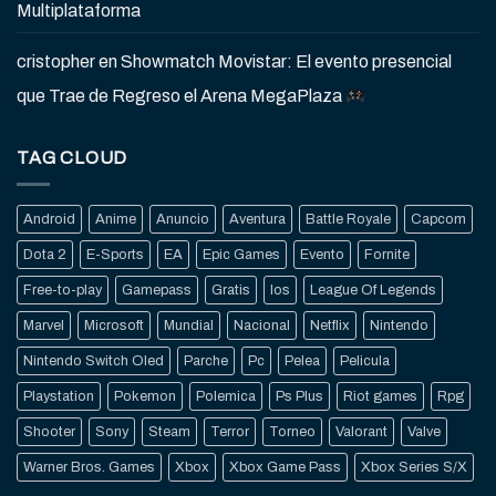
Multiplataforma
cristopher
en
Showmatch Movistar: El evento presencial
que Trae de Regreso el Arena MegaPlaza
TAG CLOUD
Android
Anime
Anuncio
Aventura
Battle Royale
Capcom
Dota 2
E-Sports
EA
Epic Games
Evento
Fornite
Free-to-play
Gamepass
Gratis
Ios
League Of Legends
Marvel
Microsoft
Mundial
Nacional
Netflix
Nintendo
Nintendo Switch Oled
Parche
Pc
Pelea
Pelicula
Playstation
Pokemon
Polemica
Ps Plus
Riot games
Rpg
Shooter
Sony
Steam
Terror
Torneo
Valorant
Valve
Warner Bros. Games
Xbox
Xbox Game Pass
Xbox Series S/X