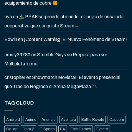
equipamiento de cobre
eva
en
PEAK sorprende al mundo: el juego de escalada
cooperativa que conquistó Steam
Edwin
en
¡Content Warning: El Nuevo Fenómeno de Steam!
emiiily36780
en
Stumble Guys se Prepara para ser
Multiplataforma
cristopher
en
Showmatch Movistar: El evento presencial
que Trae de Regreso el Arena MegaPlaza
TAG CLOUD
Android
Anime
Anuncio
Aventura
Battle Royale
Capcom
Co-op
Dota 2
E-Sports
EA
Epic Games
Evento