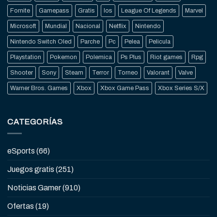
Fornite
Gamepass
Gratis
Ios
League Of Legends
Marvel
Microsoft
Mundial
Nacional
Netflix
Nintendo
Nintendo Switch Oled
Parche
Pc
Pelea
Pelicula
Playstation
Pokemon
Polemica
Ps Plus
Riot games
Rpg
Shooter
Sony
Steam
Terror
Torneo
Valorant
Valve
Warner Bros. Games
Xbox
Xbox Game Pass
Xbox Series S/X
CATEGORÍAS
eSports
(66)
Juegos gratis
(251)
Noticias Gamer
(910)
Ofertas
(19)