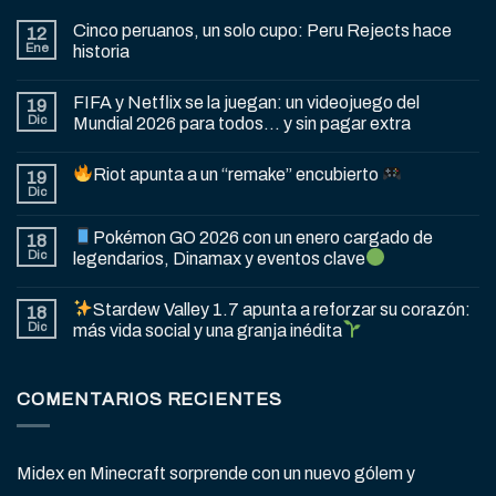
Cinco peruanos, un solo cupo: Peru Rejects hace
12
Ene
historia
FIFA y Netflix se la juegan: un videojuego del
19
Dic
Mundial 2026 para todos… y sin pagar extra
Riot apunta a un “remake” encubierto
19
Dic
Pokémon GO 2026 con un enero cargado de
18
Dic
legendarios, Dinamax y eventos clave
Stardew Valley 1.7 apunta a reforzar su corazón:
18
Dic
más vida social y una granja inédita
COMENTARIOS RECIENTES
Midex
en
Minecraft sorprende con un nuevo gólem y