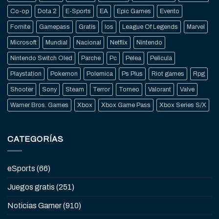
Co-op
Dota 2
E-Sports
EA
Epic Games
Evento
Fornite
Gamepass
Gratis
Ios
League Of Legends
Marvel
Microsoft
Mundial
Nacional
Netflix
Nintendo
Nintendo Switch Oled
Parche
Pc
Pelea
Pelicula
Playstation
Pokemon
Polemica
Ps Plus
Riot games
Rpg
Shooter
Sony
Steam
Terror
Torneo
Valorant
Valve
Warner Bros. Games
Xbox
Xbox Game Pass
Xbox Series S/X
CATEGORÍAS
eSports
(66)
Juegos gratis
(251)
Noticias Gamer
(910)