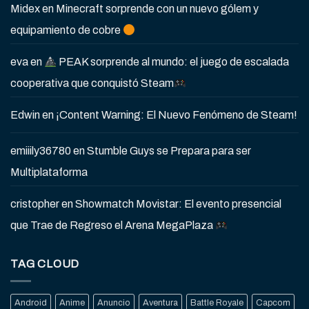
Midex
en
Minecraft sorprende con un nuevo gólem y
equipamiento de cobre
eva
en
PEAK sorprende al mundo: el juego de escalada
cooperativa que conquistó Steam
Edwin
en
¡Content Warning: El Nuevo Fenómeno de Steam!
emiiily36780
en
Stumble Guys se Prepara para ser
Multiplataforma
cristopher
en
Showmatch Movistar: El evento presencial
que Trae de Regreso el Arena MegaPlaza
TAG CLOUD
Android
Anime
Anuncio
Aventura
Battle Royale
Capcom