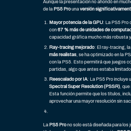
Aunque la presentación no ahondó en mucho
de la
PS5 Pro
una
versión significativamen
Mayor potencia de la GPU
: La PS5 Pro
con
67 % más de unidades de computac
capacidad gráfica mucho más robusta y
Ray-tracing mejorado
: El ray-tracing, 
más realistas
, se ha optimizado en la P
con la PS5. Esto permitirá que juegos 
partidas, algo que antes estaba limitado 
Reescalado por IA
: La PS5 Pro incluye
Spectral Super Resolution (PSSR)
, que
Esta función permite que los títulos, in
aprovechar una mayor resolución sin sacr
La
PS5 Pro
no solo está diseñada para los 