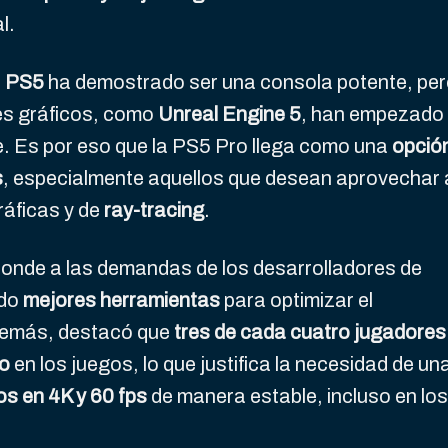
l.
a
PS5
ha demostrado ser una consola potente, pe
es gráficos, como
Unreal Engine 5
, han empezado
e. Es por eso que la PS5 Pro llega como una
opció
s
, especialmente aquellos que desean aprovechar 
ráficas y de
ray-tracing
.
ponde a las demandas de los desarrolladores de
ado
mejores herramientas
para optimizar el
 Además, destacó que
tres de cada cuatro jugadores
to
en los juegos, lo que justifica la necesidad de un
os en 4K y 60 fps
de manera estable, incluso en los