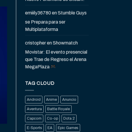
emiiily36780
en
Stumble Guys
se Prepara para ser
Multiplataforma
cristopher
en
Showmatch
Movistar: El evento presencial
que Trae de Regreso el Arena
MegaPlaza
TAG CLOUD
Android
Anime
Anuncio
Aventura
Battle Royale
Capcom
Co-op
Dota 2
E-Sports
EA
Epic Games