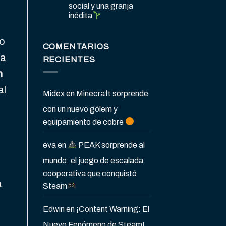
social y una granja
inédita
ro
COMENTARIOS
 a
RECIENTES
n
al
Midex
en
Minecraft sorprende
con un nuevo gólem y
equipamiento de cobre
eva
en
PEAK sorprende al
mundo: el juego de escalada
cooperativa que conquistó
a
Steam
Edwin
en
¡Content Warning: El
Nuevo Fenómeno de Steam!