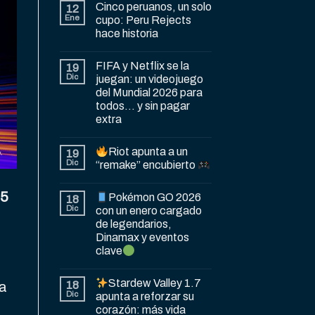
Cinco peruanos, un solo
12
Ene
cupo: Peru Rejects
hace historia
FIFA y Netflix se la
19
Dic
juegan: un videojuego
del Mundial 2026 para
todos… y sin pagar
extra
Riot apunta a un
19
Dic
“remake” encubierto
5
Pokémon GO 2026
18
Dic
con un enero cargado
de legendarios,
Dinamax y eventos
clave
Stardew Valley 1.7
18
ra
Dic
apunta a reforzar su
corazón: más vida