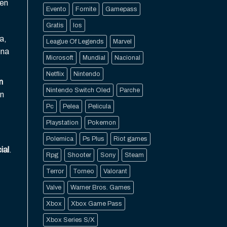
cen
Evento
Fornite
Gamepass
Gratis
Ios
a,
League Of Legends
Marvel
una
Microsoft
Mundial
Nacional
Netflix
Nintendo
n
Nintendo Switch Oled
Parche
n
Pc
Pelea
Pelicula
Playstation
Pokemon
Polemica
Ps Plus
Riot games
ial
.
Rpg
Shooter
Sony
Steam
Terror
Torneo
Valorant
Valve
Warner Bros. Games
Xbox
Xbox Game Pass
Xbox Series S/X