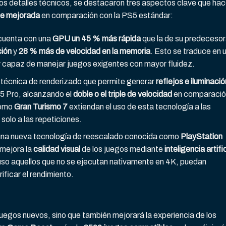
s detalles técnicos, se destacaron tres aspectos clave que ha
te mejorada
en comparación con la PS5 estándar:
 cuenta con una
GPU un 45 % más rápida
que la de su predecesor
ión
y
28 % más de velocidad en la memoria
. Esto se traduce en 
 capaz de manejar juegos exigentes con mayor fluidez.
la técnica de renderizado que permite generar
reflejos e iluminació
S5 Pro, alcanzando el
doble o el triple de velocidad
en comparació
como
Gran Turismo 7
extiendan el uso de esta tecnología a las
solo a las repeticiones.
 una nueva tecnología de reescalado conocida como
PlayStation
 mejora la
calidad visual
de los juegos mediante
inteligencia artific
cluso aquellos que no se ejecutan nativamente en 4K, puedan
ificar el rendimiento.
juegos nuevos, sino que también mejorará la experiencia de los