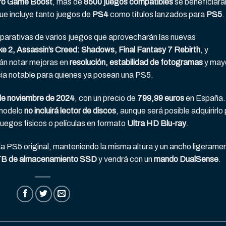
ro Game Boost
, más de
8500 juegos compatibles
se beneficiará
 que incluye tanto juegos de
PS4
como títulos lanzados para
PS5
.
parativas de varios juegos que aprovecharán las nuevas
e 2, Assassin’s Creed: Shadows, Final Fantasy 7 Rebirth
, y
rán notar mejoras en
resolución, estabilidad de fotogramas
y may
ncia notable para quienes ya posean una PS5.
de noviembre de 2024
, con un precio de
799,99 euros
en España.
 modelo
no incluirá lector de discos
, aunque será posible adquirirlo
juegos físicos o películas en formato
Ultra HD Blu-ray
.
e la PS5 original, manteniendo la misma altura y un ancho ligerame
B de almacenamiento SSD
y vendrá con un
mando DualSense
.