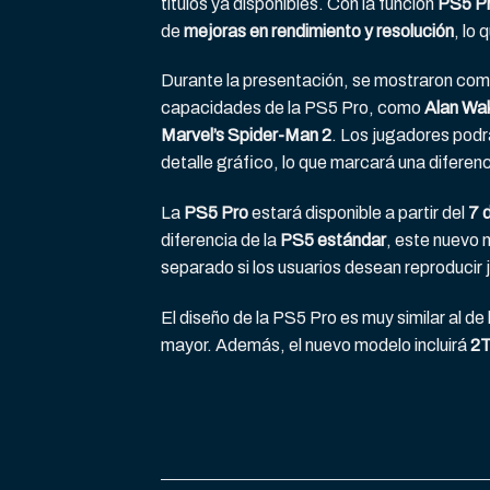
títulos ya disponibles. Con la función
PS5 P
de
mejoras en rendimiento y resolución
, lo
Durante la presentación, se mostraron com
capacidades de la PS5 Pro, como
Alan Wak
Marvel’s Spider-Man 2
. Los jugadores pod
detalle gráfico, lo que marcará una difere
La
PS5 Pro
estará disponible a partir del
7 
diferencia de la
PS5 estándar
, este nuevo
separado si los usuarios desean reproducir 
El diseño de la PS5 Pro es muy similar al d
mayor. Además, el nuevo modelo incluirá
2T