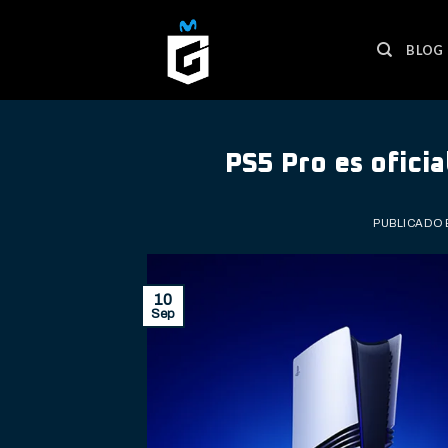
Skip
to
BLOG
content
PS5 Pro es ofici
PUBLICADO 
10
Sep