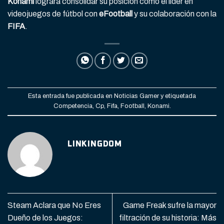
Konami
logrará consolidar su posición como el líder en
videojuegos de fútbol con
eFootball
y su colaboración con la
FIFA
.
Esta entrada fue publicada en
Noticias Gamer
y etiquetada
Competencia
,
Cp
,
Fifa
,
Football
,
Konami
.
LINKINGDOM
Steam Aclara que No Eres
Game Freak sufre la mayor
Dueño de los Juegos:
filtración de su historia: Más