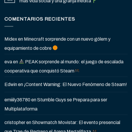
más vida social y una granja inédita
COMENTARIOS RECIENTES
Midex
en
Minecraft sorprende con un nuevo gólem y
equipamiento de cobre
eva
en
PEAK sorprende al mundo: el juego de escalada
cooperativa que conquistó Steam
Edwin
en
¡Content Warning: El Nuevo Fenómeno de Steam!
emiiily36780
en
Stumble Guys se Prepara para ser
Multiplataforma
cristopher
en
Showmatch Movistar: El evento presencial
que Trae de Regreso el Arena MegaPlaza