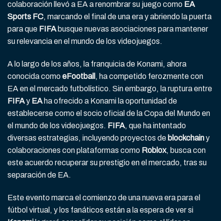
colaboración llevó a EA a renombrar su juego como
EA
Sports FC
, marcando el final de una era y abriendo la puerta
para que
FIFA
busque nuevas asociaciones para mantener
su relevancia en el mundo de los videojuegos.
A lo largo de los años, la franquicia de Konami, ahora
conocida como
eFootball
, ha competido ferozmente con
EA en el mercado futbolístico. Sin embargo, la ruptura entre
FIFA
y
EA
ha ofrecido a Konami la oportunidad de
establecerse como el socio oficial de la Copa del Mundo en
el mundo de los videojuegos.
FIFA
, que ha intentado
diversas estrategias, incluyendo proyectos de
blockchain
y
colaboraciones con plataformas como
Roblox
, busca con
este acuerdo recuperar su prestigio en el mercado, tras su
separación de EA.
Este evento marca el comienzo de una nueva era para el
fútbol virtual, y los fanáticos están a la espera de ver si