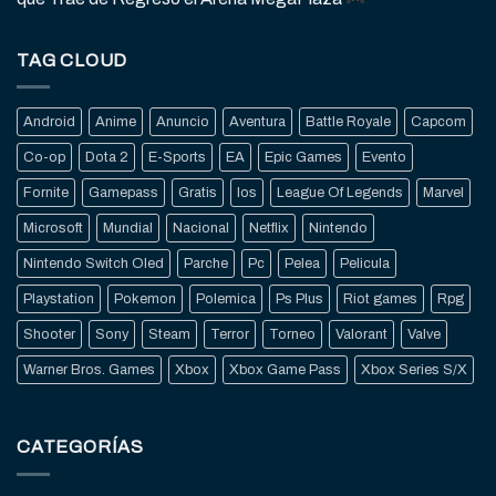
TAG CLOUD
Android
Anime
Anuncio
Aventura
Battle Royale
Capcom
Co-op
Dota 2
E-Sports
EA
Epic Games
Evento
Fornite
Gamepass
Gratis
Ios
League Of Legends
Marvel
Microsoft
Mundial
Nacional
Netflix
Nintendo
Nintendo Switch Oled
Parche
Pc
Pelea
Pelicula
Playstation
Pokemon
Polemica
Ps Plus
Riot games
Rpg
Shooter
Sony
Steam
Terror
Torneo
Valorant
Valve
Warner Bros. Games
Xbox
Xbox Game Pass
Xbox Series S/X
CATEGORÍAS