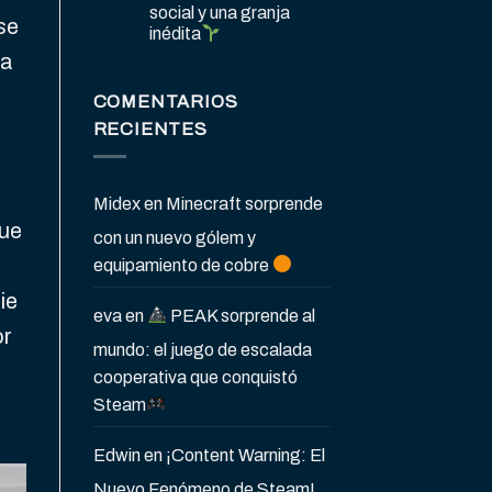
social y una granja
se
inédita
 a
COMENTARIOS
RECIENTES
Midex
en
Minecraft sorprende
que
con un nuevo gólem y
equipamiento de cobre
ie
eva
en
PEAK sorprende al
or
mundo: el juego de escalada
cooperativa que conquistó
Steam
Edwin
en
¡Content Warning: El
Nuevo Fenómeno de Steam!