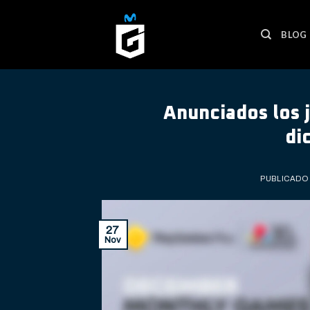
Skip
to
BLOG
content
Anunciados los j
di
PUBLICADO
27
Nov