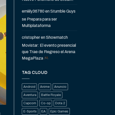
emiiily36780
en
Stumble Guys
se Prepara para ser
Multiplataforma
cristopher
en
Showmatch
Movistar: El evento presencial
que Trae de Regreso el Arena
MegaPlaza
TAG CLOUD
Android
Anime
Anuncio
Aventura
Battle Royale
Capcom
Co-op
Dota 2
E-Sports
EA
Epic Games
s