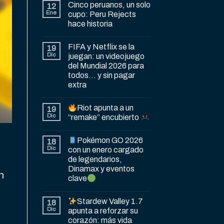
Cinco peruanos, un solo
12
Ene
cupo: Peru Rejects
hace historia
FIFA y Netflix se la
19
Dic
juegan: un videojuego
del Mundial 2026 para
todos… y sin pagar
extra
Riot apunta a un
19
Dic
“remake” encubierto
Pokémon GO 2026
18
Dic
con un enero cargado
de legendarios,
Dinamax y eventos
n
clave
Stardew Valley 1.7
18
Dic
apunta a reforzar su
corazón: más vida