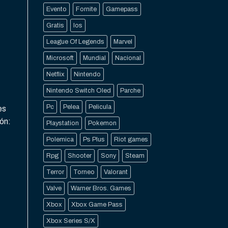
Evento
Fornite
Gamepass
Gratis
Ios
League Of Legends
Marvel
Microsoft
Mundial
Nacional
Netflix
Nintendo
Nintendo Switch Oled
Parche
Pc
Pelea
Pelicula
es
ión:
Playstation
Pokemon
Polemica
Ps Plus
Riot games
Rpg
Shooter
Sony
Steam
Terror
Torneo
Valorant
Valve
Warner Bros. Games
Xbox
Xbox Game Pass
Xbox Series S/X