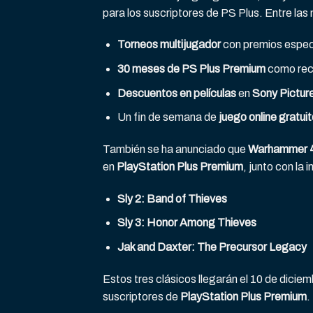
para los suscriptores de PS Plus. Entre la
Torneos multijugador
con premios espec
30 meses de PS Plus Premium
como rec
Descuentos en películas
en
Sony Pictur
Un fin de semana de
juego online gratui
También se ha anunciado que
Warhammer 4
en
PlayStation Plus Premium
, junto con la 
Sly 2: Band of Thieves
Sly 3: Honor Among Thieves
Jak and Daxter: The Precursor Legacy
Estos tres clásicos llegarán el 10 de dicie
suscriptores de
PlayStation Plus Premium
.