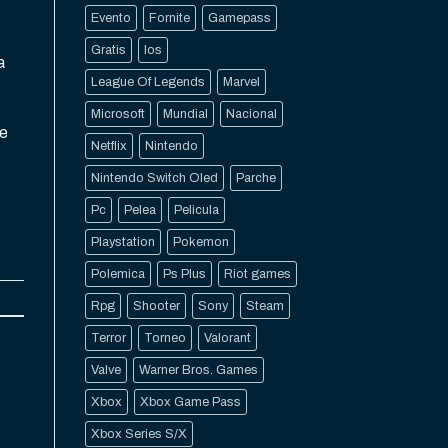
Evento
Fornite
Gamepass
Gratis
Ios
a
League Of Legends
Marvel
Microsoft
Mundial
Nacional
ce
Netflix
Nintendo
Nintendo Switch Oled
Parche
Pc
Pelea
Pelicula
Playstation
Pokemon
Polemica
Ps Plus
Riot games
Rpg
Shooter
Sony
Steam
Terror
Torneo
Valorant
Valve
Warner Bros. Games
Xbox
Xbox Game Pass
Xbox Series S/X