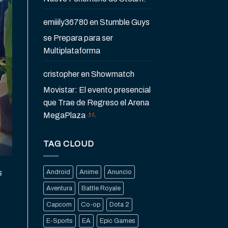
emiiily36780
en
Stumble Guys
se Prepara para ser
Multiplataforma
cristopher
en
Showmatch
Movistar: El evento presencial
que Trae de Regreso el Arena
MegaPlaza
TAG CLOUD
s
Android
Anime
Anuncio
Aventura
Battle Royale
Capcom
Co-op
Dota 2
E-Sports
EA
Epic Games