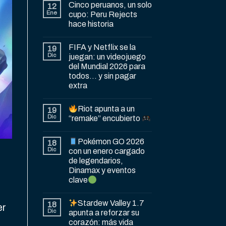
Cinco peruanos, un solo
12
Ene
cupo: Peru Rejects
hace historia
FIFA y Netflix se la
19
Dic
juegan: un videojuego
del Mundial 2026 para
todos… y sin pagar
extra
Riot apunta a un
19
Dic
“remake” encubierto
Pokémon GO 2026
18
Dic
con un enero cargado
de legendarios,
Dinamax y eventos
clave
Stardew Valley 1.7
18
er
Dic
apunta a reforzar su
corazón: más vida