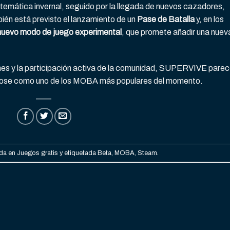
 temática invernal, seguido por la llegada de nuevos cazadores,
ién está previsto el lanzamiento de un
Pase de Batalla
y, en los
nuevo modo de juego experimental
, que promete añadir una nuev
ones y la participación activa de la comunidad, SUPERVIVE pare
ndose como uno de los MOBA más populares del momento.
ada en
Juegos gratis
y etiquetada
Beta
,
MOBA
,
Steam
.