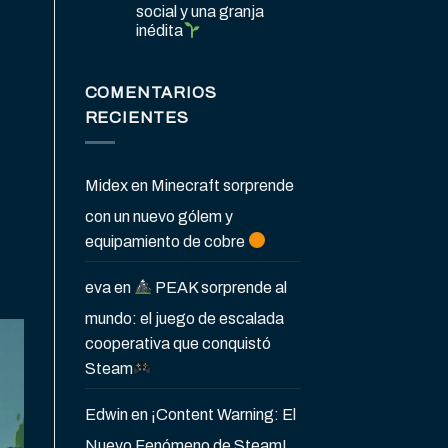
social y una granja
inédita
COMENTARIOS
RECIENTES
Midex
en
Minecraft sorprende
con un nuevo gólem y
equipamiento de cobre
a
eva
en
PEAK sorprende al
mundo: el juego de escalada
cooperativa que conquistó
Steam
Edwin
en
¡Content Warning: El
Nuevo Fenómeno de Steam!