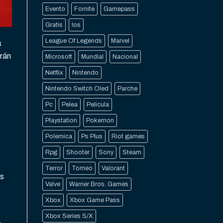
Evento
Fornite
Gamepass
Gratis
Ios
League Of Legends
Marvel
s
erán
Microsoft
Mundial
Nacional
Netflix
Nintendo
Nintendo Switch Oled
Parche
Pc
Pelea
Pelicula
Playstation
Pokemon
Polemica
Ps Plus
Riot games
Rpg
Shooter
Sony
Steam
Terror
Torneo
Valorant
os
Valve
Warner Bros. Games
Xbox
Xbox Game Pass
Xbox Series S/X