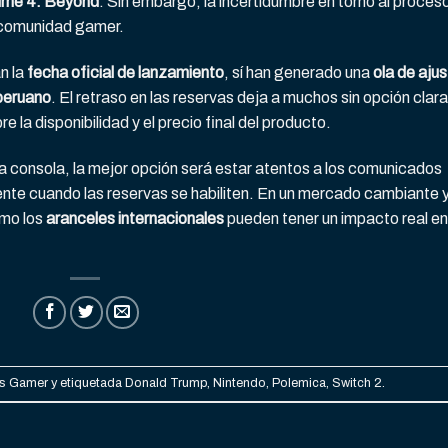
rime 4: Beyond
. Sin embargo, la incertidumbre en torno al proces
a comunidad gamer.
n la
fecha oficial de lanzamiento
, sí han generado una
ola de aju
peruano
. El retraso en las reservas deja a muchos sin opción clar
la disponibilidad y el precio final del producto.
 consola, la mejor opción será estar atentos a los comunicados
ente cuando las reservas se habiliten. En un mercado cambiante 
omo los
aranceles internacionales
pueden tener un impacto real en
as Gamer
y etiquetada
Donald Trump
,
Nintendo
,
Polemica
,
Switch 2
.