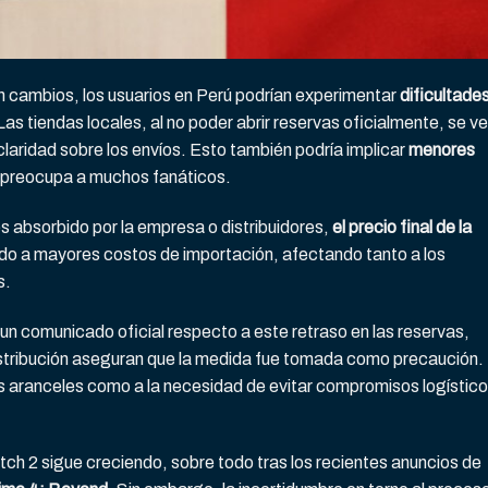
n cambios, los usuarios en Perú podrían experimentar
dificultade
 Las tiendas locales, al no poder abrir reservas oficialmente, se v
laridad sobre los envíos. Esto también podría implicar
menores
e preocupa a muchos fanáticos.
s absorbido por la empresa o distribuidores,
el precio final de la
ido a mayores costos de importación, afectando tanto a los
s.
n comunicado oficial respecto a este retraso en las reservas,
stribución aseguran que la medida fue tomada como precaución.
los aranceles como a la necesidad de evitar compromisos logístic
tch 2 sigue creciendo, sobre todo tras los recientes anuncios de