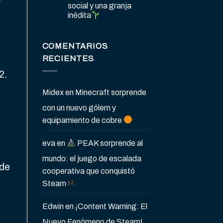
social y una granja
inédita
COMENTARIOS
RECIENTES
2.
Midex
en
Minecraft sorprende
con un nuevo gólem y
equipamiento de cobre
eva
en
PEAK sorprende al
mundo: el juego de escalada
nde
cooperativa que conquistó
Steam
Edwin
en
¡Content Warning: El
Nuevo Fenómeno de Steam!