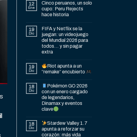
Cinco peruanos, un solo
12
Ene
cupo: Peru Rejects
hace historia
FIFA y Netflix se la
19
Dic
juegan: un videojuego
del Mundial 2026 para
todos… y sin pagar
extra
Riot apunta a un
19
Dic
“remake” encubierto
Pokémon GO 2026
18
Dic
con un enero cargado
os
de legendarios,
Dinamax y eventos
clave
l
Stardew Valley 1.7
18
Dic
apunta a reforzar su
corazón: más vida
s