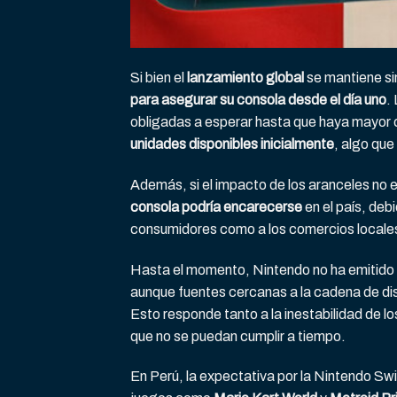
Si bien el
lanzamiento global
se mantiene si
para asegurar su consola desde el día uno
.
obligadas a esperar hasta que haya mayor c
unidades disponibles inicialmente
, algo qu
Además, si el impacto de los aranceles no e
consola podría encarecerse
en el país, deb
consumidores como a los comercios locale
Hasta el momento, Nintendo no ha emitido u
aunque fuentes cercanas a la cadena de di
Esto responde tanto a la inestabilidad de 
que no se puedan cumplir a tiempo.
En Perú, la expectativa por la Nintendo Swi