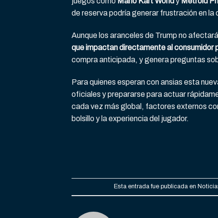
juegos como
Mario Kart World
y
Metroid P
de reserva podría generar frustración en l
Aunque los aranceles de Trump no afectará
que impactan directamente al consumidor 
compra anticipada, y genera preguntas sobre 
Para quienes esperan con ansias esta nueva
oficiales y prepararse para actuar rápidam
cada vez más global, factores externos c
bolsillo y la experiencia del jugador.
Esta entrada fue publicada en
Notici