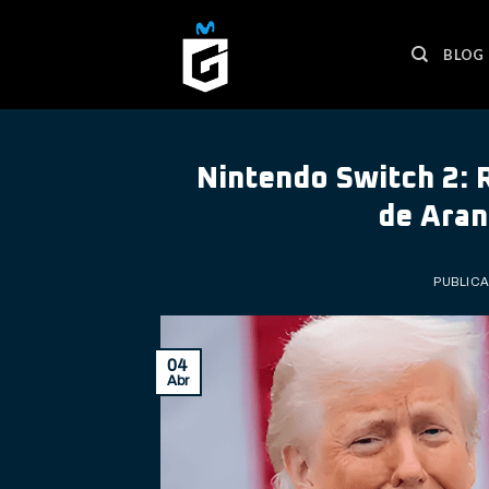
Skip
to
BLOG
content
Nintendo Switch 2: R
de Aran
PUBLIC
04
Abr