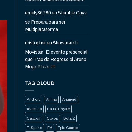
emiiily36780
en
Stumble Guys
se Prepara para ser
Multiplataforma
cristopher
en
Showmatch
Movistar: El evento presencial
que Trae de Regreso el Arena
MegaPlaza
TAG CLOUD
Android
Anime
Anuncio
Aventura
Battle Royale
Capcom
Co-op
Dota 2
E-Sports
EA
Epic Games