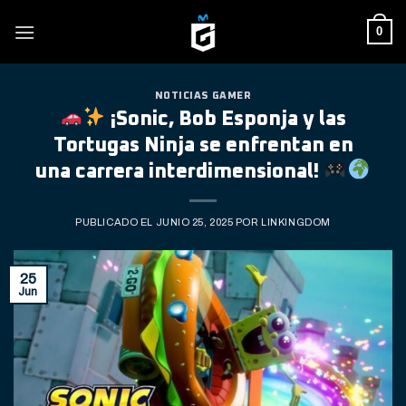
Skip
0
to
content
NOTICIAS GAMER
¡Sonic, Bob Esponja y las
Tortugas Ninja se enfrentan en
una carrera interdimensional!
PUBLICADO EL
JUNIO 25, 2025
POR
LINKINGDOM
25
Jun