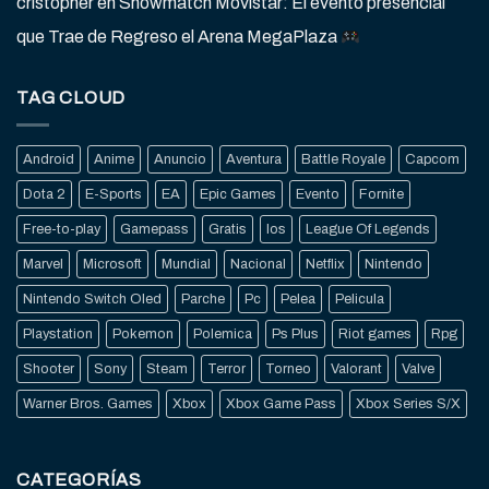
cristopher
en
Showmatch Movistar: El evento presencial
que Trae de Regreso el Arena MegaPlaza
TAG CLOUD
Android
Anime
Anuncio
Aventura
Battle Royale
Capcom
Dota 2
E-Sports
EA
Epic Games
Evento
Fornite
Free-to-play
Gamepass
Gratis
Ios
League Of Legends
Marvel
Microsoft
Mundial
Nacional
Netflix
Nintendo
Nintendo Switch Oled
Parche
Pc
Pelea
Pelicula
Playstation
Pokemon
Polemica
Ps Plus
Riot games
Rpg
Shooter
Sony
Steam
Terror
Torneo
Valorant
Valve
Warner Bros. Games
Xbox
Xbox Game Pass
Xbox Series S/X
CATEGORÍAS