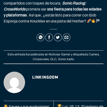
compartidos con toques de locura,
Sonic Racing:
CrossWorlds
promete ser
una fiesta para todas las edades
y plataformas
. Así que, ¿estás listo para correr con Bob
Esponja contra Knuckles en una pista del Nether?
Esta entrada fue publicada en
Noticias Gamer
y etiquetada
Carrera
,
Crossovers
,
DLC
,
Sonic karts
.
LINKINGDOM
Eevee y sus evoluciones
LoL 25.13: El regreso de