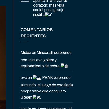
apunta a reforzar su
corazón: más vida
social y una granja
inédita
COMENTARIOS
RECIENTES
Midex
en
Minecraft sorprende
con un nuevo gólem y
equipamiento de cobre
eva
en
PEAK sorprende
al mundo: el juego de escalada
cooperativa que conquistó
Steam
Edwin
en
¡Content Warning: El