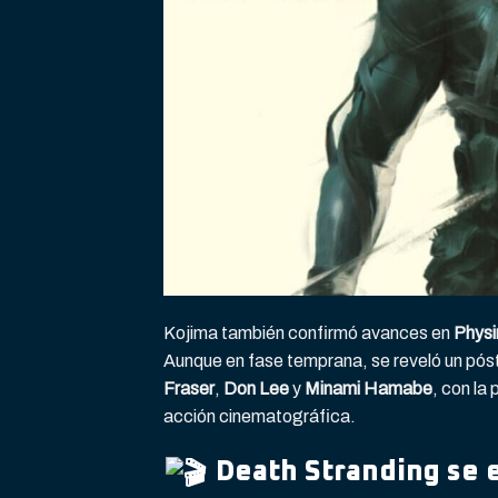
Kojima también confirmó avances en
Physi
Aunque en fase temprana, se reveló un póst
Fraser
,
Don Lee
y
Minami Hamabe
, con la
acción cinematográfica.
Death Stranding se e