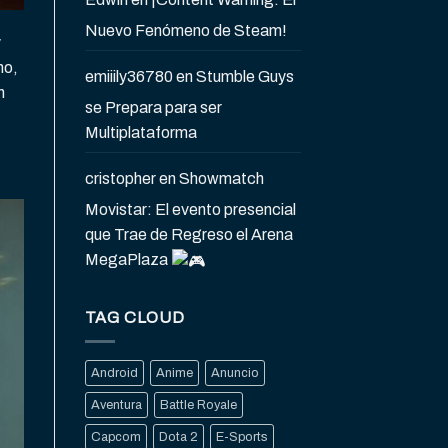
Nuevo Fenómeno de Steam!
y
mo,
emiiily36780
en
Stumble Guys
n
se Prepara para ser
Multiplataforma
cristopher
en
Showmatch
Movistar: El evento presencial
que Trae de Regreso el Arena
MegaPlaza
TAG CLOUD
Android
Anime
Anuncio
Aventura
Battle Royale
Capcom
Dota 2
E-Sports