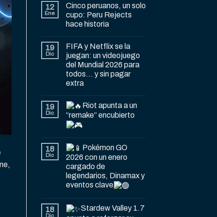
Cinco peruanos, un solo
12
Ene
cupo: Peru Rejects
hace historia
FIFA y Netflix se la
19
Dic
juegan: un videojuego
del Mundial 2026 para
todos… y sin pagar
extra
Riot apunta a un
19
Dic
“remake” encubierto
Pokémon GO
18
e
Dic
2026 con un enero
ne,
cargado de
legendarios, Dinamax y
eventos clave
Stardew Valley 1.7
18
Dic