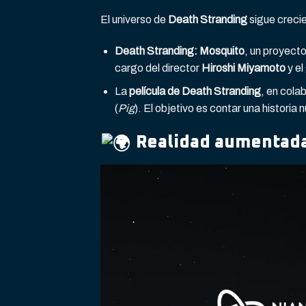
El universo de
Death Stranding
sigue creci
Death Stranding: Mosquito
, un proyecto
cargo del director
Hiroshi Miyamoto
y el
La
película de Death Stranding
, en cola
(
Pig
). El objetivo es contar una histori
Realidad aumentada 