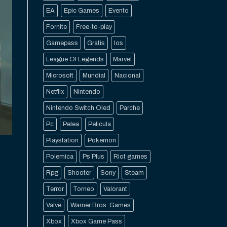
EA
Epic Games
Evento
Fornite
Free-to-play
Gamepass
Gratis
Ios
League Of Legends
Marvel
Microsoft
Mundial
Nacional
Netflix
Nintendo
Nintendo Switch Oled
Parche
Pc
Pelea
Pelicula
Playstation
Pokemon
Polemica
Ps Plus
Riot games
Rpg
Shooter
Sony
Steam
Terror
Torneo
Valorant
Valve
Warner Bros. Games
Xbox
Xbox Game Pass