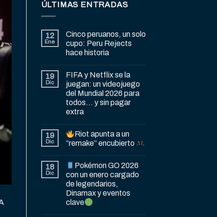
ÚLTIMAS ENTRADAS
Cinco peruanos, un solo
12
Ene
cupo: Peru Rejects
hace historia
FIFA y Netflix se la
19
Dic
juegan: un videojuego
del Mundial 2026 para
todos… y sin pagar
extra
Riot apunta a un
19
Dic
“remake” encubierto
Pokémon GO 2026
18
Dic
con un enero cargado
de legendarios,
Dinamax y eventos
 A
clave