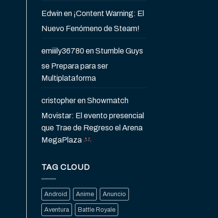
Edwin
en
¡Content Warning: El
Nuevo Fenómeno de Steam!
emiiily36780
en
Stumble Guys
se Prepara para ser
Multiplataforma
cristopher
en
Showmatch
Movistar: El evento presencial
que Trae de Regreso el Arena
MegaPlaza
TAG CLOUD
Android
Anime
Anuncio
Aventura
Battle Royale