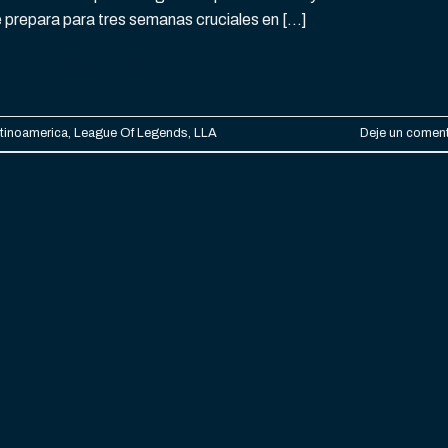
e prepara para tres semanas cruciales en […]
CONTINUAR LEYENDO
→
tinoamerica
,
League Of Legends
,
LLA
Deje un coment