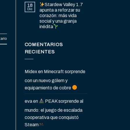
Stardew Valley 1.7
18
Dic
apunta a reforzar su
corazón: más vida
social y una granja
inédita
ario
COMENTARIOS
RECIENTES
Midex
en
Minecraft sorprende
con un nuevo gólem y
equipamiento de cobre
eva
en
PEAK sorprende al
mundo: el juego de escalada
cooperativa que conquistó
Steam