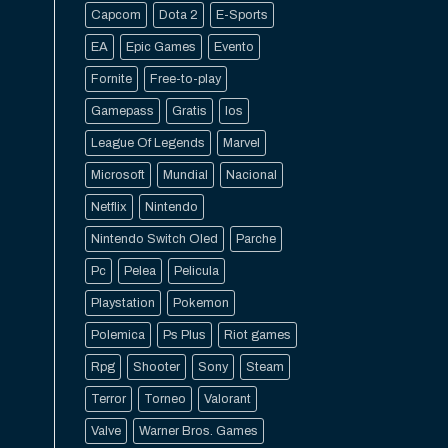
Capcom
Dota 2
E-Sports
EA
Epic Games
Evento
Fornite
Free-to-play
Gamepass
Gratis
Ios
League Of Legends
Marvel
Microsoft
Mundial
Nacional
Netflix
Nintendo
Nintendo Switch Oled
Parche
Pc
Pelea
Pelicula
Playstation
Pokemon
Polemica
Ps Plus
Riot games
Rpg
Shooter
Sony
Steam
Terror
Torneo
Valorant
Valve
Warner Bros. Games