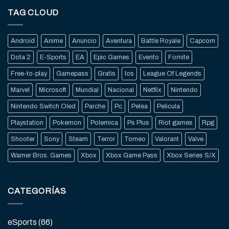
TAG CLOUD
Android
Anime
Anuncio
Aventura
Battle Royale
Capcom
Dota 2
E-Sports
EA
Epic Games
Evento
Fornite
Free-to-play
Gamepass
Gratis
Ios
League Of Legends
Marvel
Microsoft
Mundial
Nacional
Netflix
Nintendo
Nintendo Switch Oled
Parche
Pc
Pelea
Pelicula
Playstation
Pokemon
Polemica
Ps Plus
Riot games
Rpg
Shooter
Sony
Steam
Terror
Torneo
Valorant
Valve
Warner Bros. Games
Xbox
Xbox Game Pass
Xbox Series S/X
CATEGORÍAS
eSports
(66)