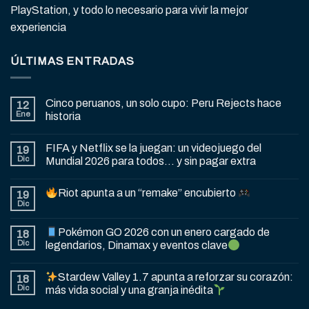
PlayStation, y todo lo necesario para vivir la mejor
experiencia
ÚLTIMAS ENTRADAS
Cinco peruanos, un solo cupo: Peru Rejects hace
12
Ene
historia
FIFA y Netflix se la juegan: un videojuego del
19
Dic
Mundial 2026 para todos… y sin pagar extra
Riot apunta a un “remake” encubierto
19
Dic
Pokémon GO 2026 con un enero cargado de
18
Dic
legendarios, Dinamax y eventos clave
Stardew Valley 1.7 apunta a reforzar su corazón:
18
Dic
más vida social y una granja inédita